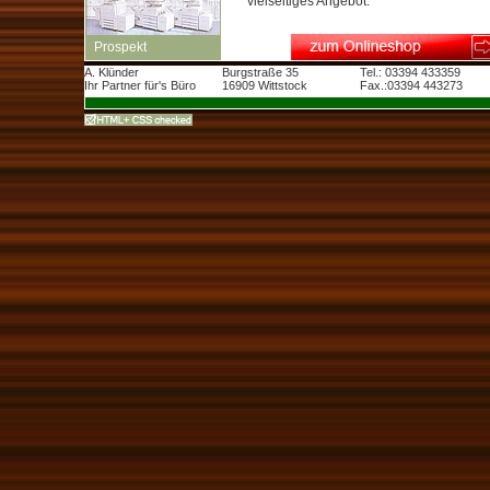
vielseitiges Angebot.
Prospekt
A. Klünder
Burgstraße 35
Tel.: 03394 433359
Ihr Partner für's Büro
16909 Wittstock
Fax.:03394 443273